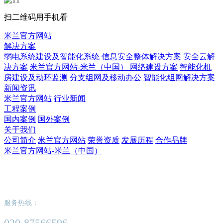
扫二维码用手机看
米兰官方网站
解决方案
弱电系统建设及智能化系统
信息安全整体解决方案
安全云解
决方案
米兰官方网站-米兰（中国） 网络建设方案
智能化机
房建设及动环监测
分支组网及移动办公
智能化组网解决方案
新闻资讯
米兰官方网站
行业新闻
工程案例
国内案例
国外案例
关于我们
公司简介
米兰官方网站
荣誉资质
发展历程
合作品牌
米兰官方网站-米兰（中国）
米兰官方网站-米兰（中国）
服务热线：
020-87566596