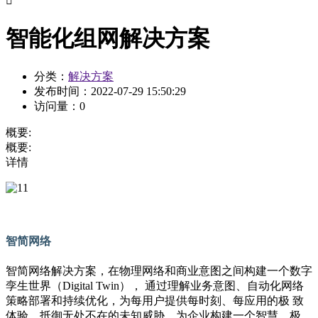

智能化组网解决方案
分类：
解决方案
发布时间：
2022-07-29 15:50:29
访问量：
0
概要:
概要:
详情
智简网络
智简网络解决方案，在物理网络和商业意图之间构建一个数字
孪生世界（Digital Twin）， 通过理解业务意图、自动化网络
策略部署和持续优化，为每用户提供每时刻、每应用的极 致
体验，抵御无处不在的未知威胁，为企业构建一个智慧、极