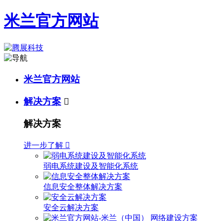
米兰官方网站
米兰官方网站
解决方案

解决方案
进一步了解

弱电系统建设及智能化系统
信息安全整体解决方案
安全云解决方案